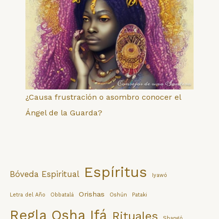
¿Causa frustración o asombro conocer el
Ángel de la Guarda?
Espíritus
Bóveda Espiritual
Iyawó
Orishas
Letra del Año
Obbatalá
Oshún
Pataki
Regla Osha Ifá
Rituales
Shangó