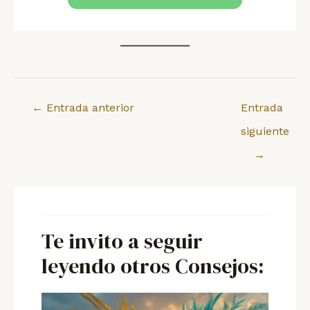
Navegación
←
Entrada anterior
Entrada
de
siguiente
entradas
→
Te invito a seguir
leyendo otros Consejos: