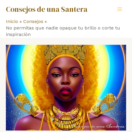
Ir
Consejos de una Santera
al
Mai
contenido
Inicio
Consejos
Men
No permitas que nadie opaque tu brillo o corte tu
inspiración