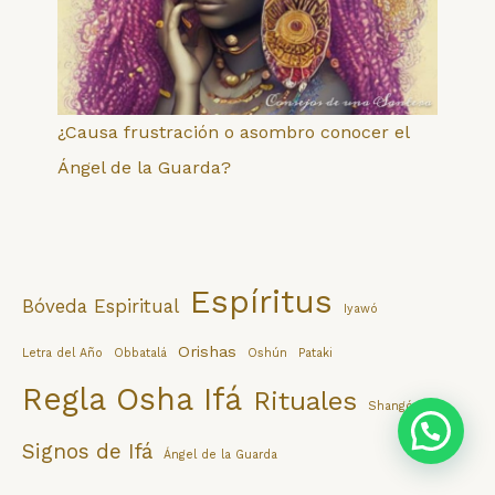
¿Causa frustración o asombro conocer el
Ángel de la Guarda?
Espíritus
Bóveda Espiritual
Iyawó
Orishas
Letra del Año
Obbatalá
Oshún
Pataki
Regla Osha Ifá
Rituales
Shangó
Consulta privada para abrir sus caminos
Signos de Ifá
Ángel de la Guarda